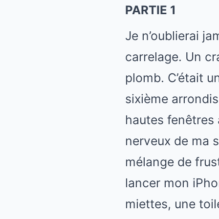
PARTIE 1
Je n’oublierai ja
carrelage. Un cr
plomb. C’était 
sixième arrondiss
hautes fenêtres 
nerveux de ma sœ
mélange de frust
lancer mon iPhon
miettes, une toi