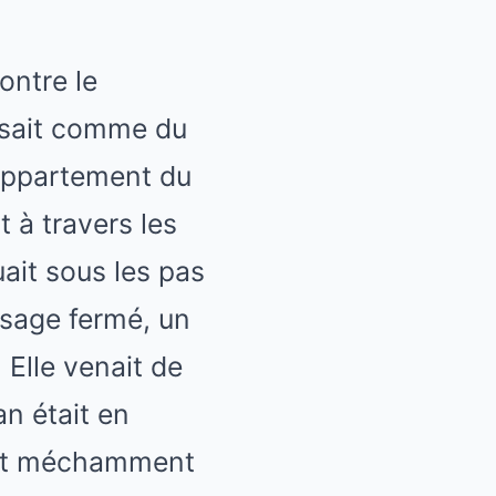
ontre le
pesait comme du
appartement du
t à travers les
ait sous les pas
isage fermé, un
 Elle venait de
an était en
llait méchamment