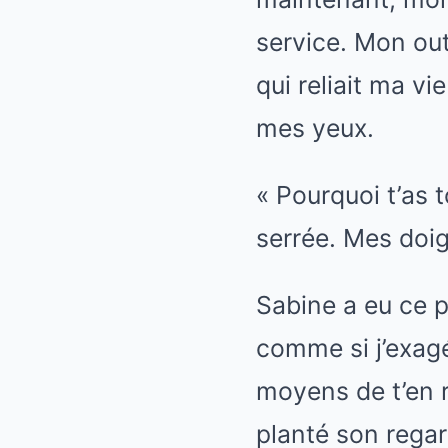
service. Mon out
qui reliait ma v
mes yeux.
« Pourquoi t’as 
serrée. Mes doigt
Sabine a eu ce 
comme si j’exagér
moyens de t’en ra
planté son regar