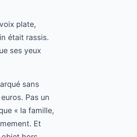
voix plate,
 était rassis.
que ses yeux
ébarqué sans
 euros. Pas un
ue « la famille,
ermement. Et
 objet hors