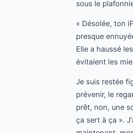
sous le plafonnie
« Désolée, ton iP
presque ennuyée,
Elle a haussé le
évitaient les mie
Je suis restée fi
prévenir, le reg
prêt, non, une so
ça sert à ça ». 
maintenant, mon 