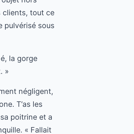
clients, tout ce
e pulvérisé sous
é, la gorge
. »
ment négligent,
one. T’as les
sa poitrine et a
uille. « Fallait