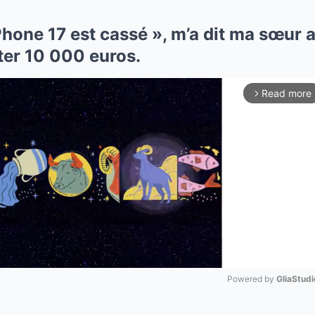
Phone 17 est cassé », m’a dit ma sœur a
êter 10 000 euros.
Read more
arrow_forward_ios
Powered by 
GliaStudi