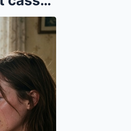
« Désolée, ton iPhone 17 est cassé », m’a dit ma s...