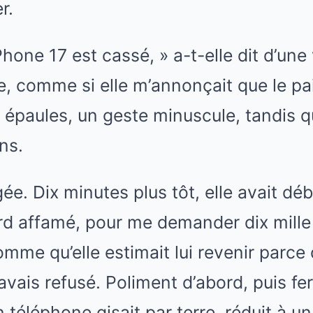
r.
hone 17 est cassé, » a-t-elle dit d’une 
 comme si elle m’annonçait que le pain
s épaules, un geste minuscule, tandis 
ns.
gée. Dix minutes plus tôt, elle avait d
ard affamé, pour me demander dix mille
mme qu’elle estimait lui revenir parce q
J’avais refusé. Poliment d’abord, puis f
téléphone gisait par terre, réduit à un