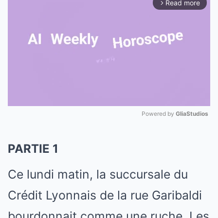
Read more
arrow_forward_ios
Powered by 
GliaStudios
Mute
PARTIE 1
Ce lundi matin, la succursale du
Crédit Lyonnais de la rue Garibaldi
bourdonnait comme une ruche. Les