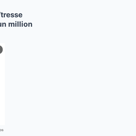
îtresse
un million
os