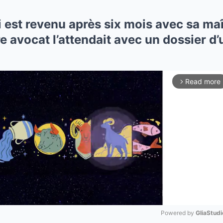
est revenu après six mois avec sa ma
 avocat l’attendait avec un dossier d’
Read more
arrow_forward_ios
Powered by 
GliaStudi