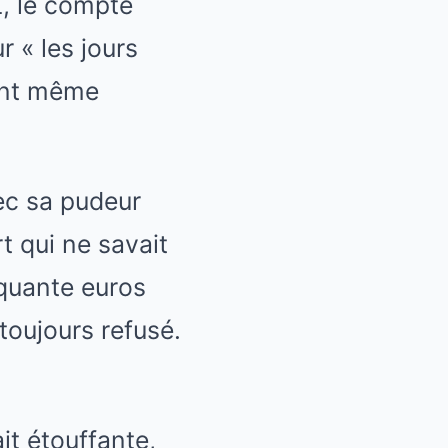
EL, le compte
r « les jours
aient même
ec sa pudeur
t qui ne savait
inquante euros
toujours refusé.
it étouffante,