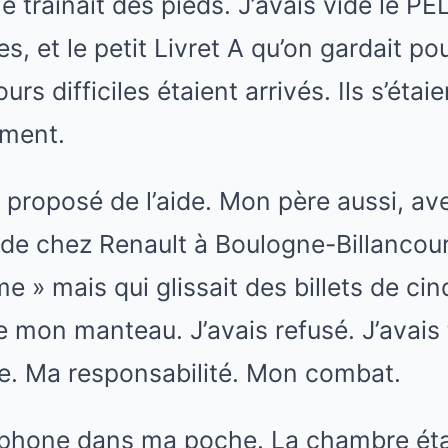
le traînait des pieds. J’avais vidé le P
 et le petit Livret A qu’on gardait pou
jours difficiles étaient arrivés. Ils s’ét
ement.
 proposé de l’aide. Mon père aussi, av
 de chez Renault à Boulogne-Billancour
ime » mais qui glissait des billets de c
 mon manteau. J’avais refusé. J’avais 
e. Ma responsabilité. Mon combat.
léphone dans ma poche. La chambre éta