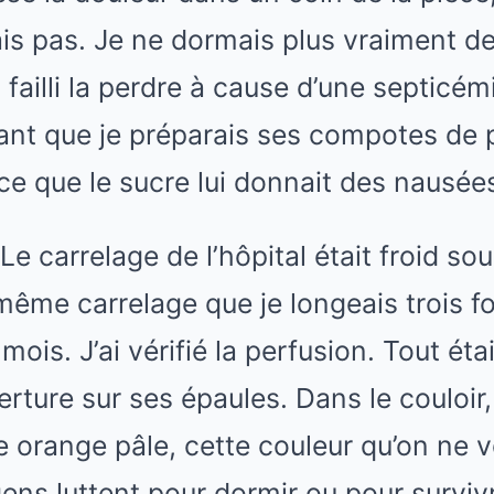
is pas. Je ne dormais plus vraiment dep
 failli la perdre à cause d’une septicé
dant que je préparais ses compotes d
ce que le sucre lui donnait des nausée
Le carrelage de l’hôpital était froid s
même carrelage que je longeais trois fo
ois. J’ai vérifié la perfusion. Tout étai
rture sur ses épaules. Dans le couloir, 
re orange pâle, cette couleur qu’on ne v
gens luttent pour dormir ou pour surviv