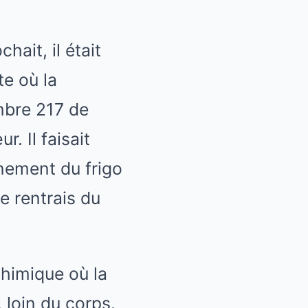
hait, il était
te où la
mbre 217 de
. Il faisait
nement du frigo
je rentrais du
chimique où la
 loin du corps.