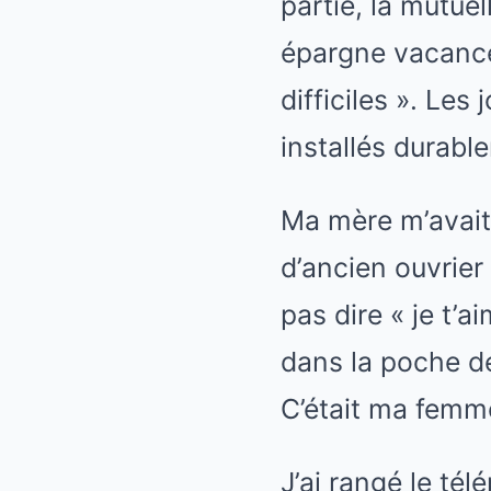
partie, la mutuel
épargne vacances,
difficiles ». Les 
installés durabl
Ma mère m’avait
d’ancien ouvrier
pas dire « je t’a
dans la poche de
C’était ma femm
J’ai rangé le té