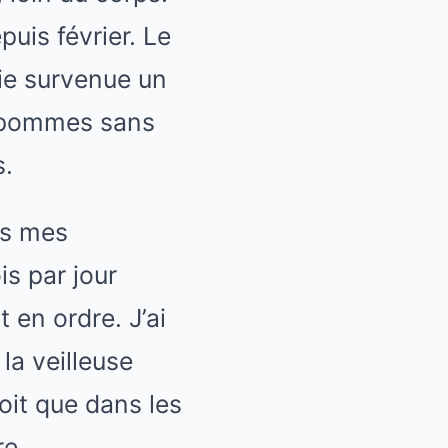
uis février. Le
mie survenue un
e pommes sans
s.
ous mes
is par jour
t en ordre. J’ai
la veilleuse
oit que dans les
re.