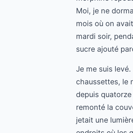
Moi, je ne dorma
mois où on avait
mardi soir, pen
sucre ajouté par
Je me suis levé. 
chaussettes, le 
depuis quatorze m
remonté la couve
jetait une lumiè
endroits où les 