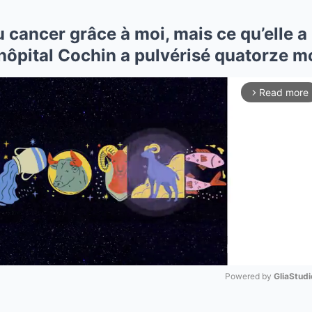
u cancer grâce à moi, mais ce qu’elle
hôpital Cochin a pulvérisé quatorze mo
Read more
arrow_forward_ios
Powered by 
GliaStudi