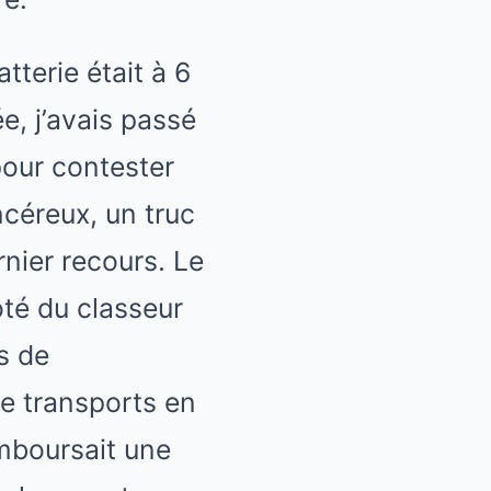
tterie était à 6
ée, j’avais passé
pour contester
céreux, un truc
nier recours. Le
ôté du classeur
s de
e transports en
emboursait une