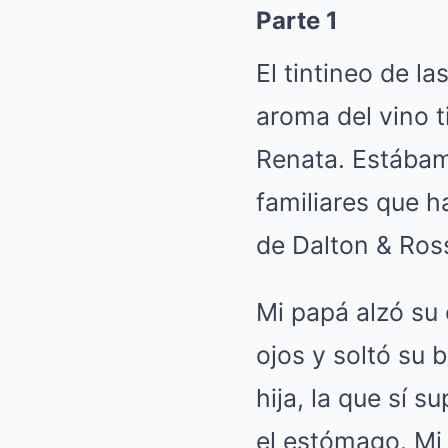
Parte 1
El tintineo de l
aroma del vino 
Renata. Estábam
familiares que h
de Dalton & Ross
Mi papá alzó su 
ojos y soltó su 
hija, la que sí s
el estómago. Mi 