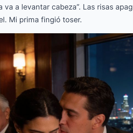
 va a levantar cabeza”. Las risas apa
el. Mi prima fingió toser.