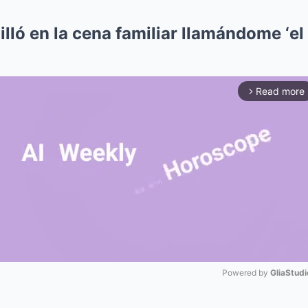
ló en la cena familiar llamándome ‘el 
Read more
arrow_forward_ios
Powered by 
GliaStudi