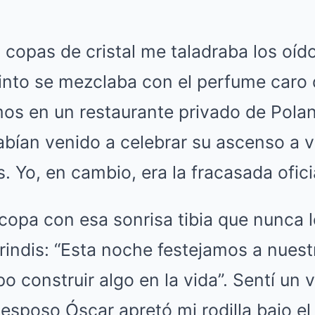
Mute
as copas de cristal me taladraba los oíd
tinto se mezclaba con el perfume caro
os en un restaurante privado de Polan
abían venido a celebrar su ascenso a 
. Yo, en cambio, era la fracasada ofici
copa con esa sonrisa tibia que nunca l
brindis: “Esta noche festejamos a nues
upo construir algo en la vida”. Sentí un
esposo Óscar apretó mi rodilla bajo el