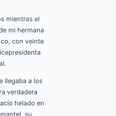
os mientras el
 de mi hermana
co, con veinte
vicepresidenta
al.
e llegaba a los
tra verdadera
 vacío helado en
 mantel, su