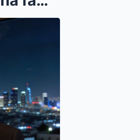
Mi papá me humilló en la cena familiar llamándome ...