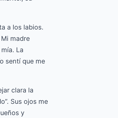
a a los labios.
. Mi madre
 mía. La
Yo sentí que me
jar clara la
do”. Sus ojos me
sueños y