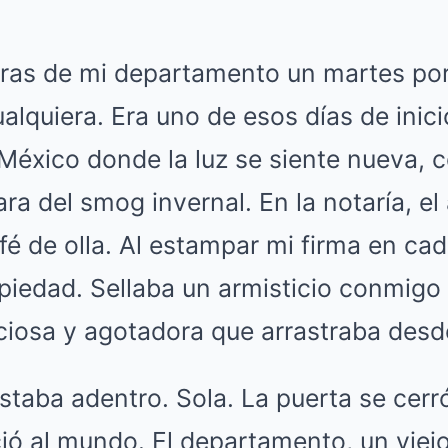
Mute
turas de mi departamento un martes po
alquiera. Era uno de esos días de inic
México donde la luz se siente nueva, c
ara del smog invernal. En la notaría, el
fé de olla. Al estampar mi firma en cad
piedad. Sellaba un armisticio conmigo 
ciosa y agotadora que arrastraba desde
estaba adentro. Sola. La puerta se cerr
ió al mundo. El departamento, un viej