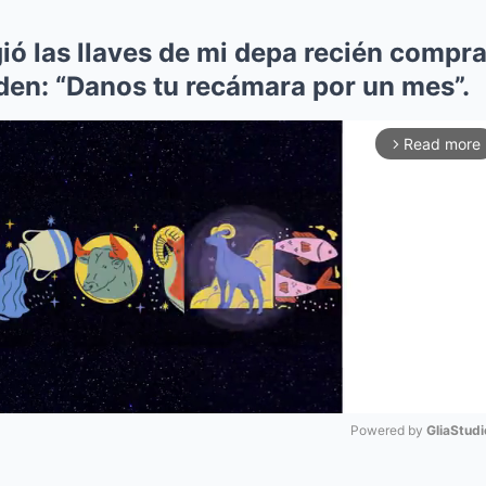
ió las llaves de mi depa recién compra
den: “Danos tu recámara por un mes”.
Read more
arrow_forward_ios
Powered by 
GliaStudi