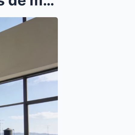
Mi hermana exigió las llaves de mi depa recién com...