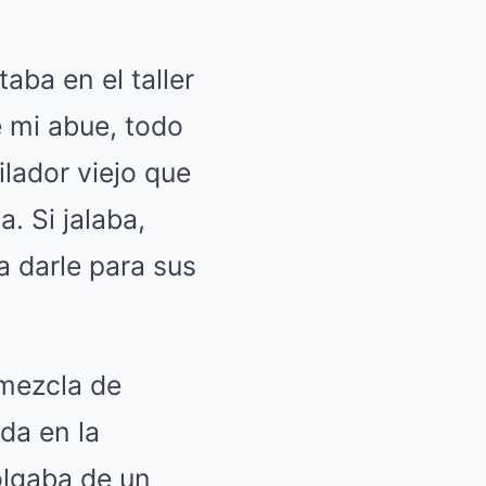
aba en el taller
e mi abue, todo
ilador viejo que
. Si jalaba,
a darle para sus
 mezcla de
da en la
olgaba de un