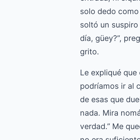
solo dedo como s
soltó un suspiro
día, güey?”, pr
grito.
Le expliqué que 
podríamos ir al c
de esas que due
nada. Mira nomás
verdad.” Me que
no era suficient