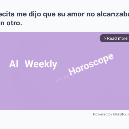
fecita me dijo que su amor no alcanzab
n otro.
Read more
arrow_forward_ios
Powered by 
GliaStudi