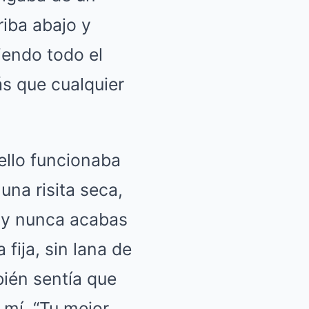
riba abajo y
iendo todo el
s que cualquier
ello funcionaba
 una risita seca,
 y nunca acabas
fija, sin lana de
ién sentía que
 mí. “Tu mejor