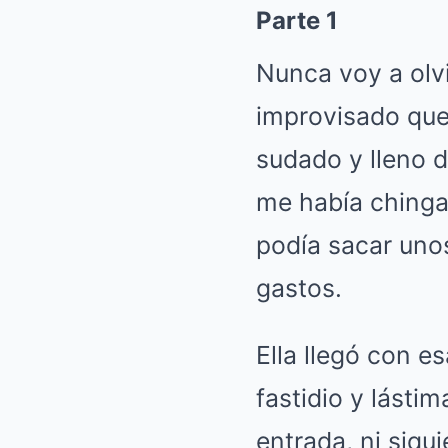
Parte 1
Nunca voy a olvid
improvisado que 
sudado y lleno d
me había chingad
podía sacar unos
gastos.
Ella llegó con e
fastidio y lásti
entrada, ni siqu