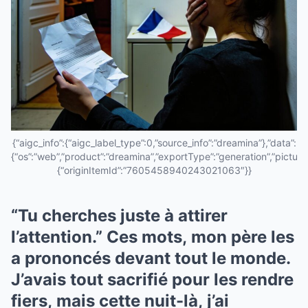
{“aigc_info”:{“aigc_label_type”:0,”source_info”:”dreamina”},”data”:
{“os”:”web”,”product”:”dreamina”,”exportType”:”generation”,”pictureId
{“originItemId”:”7605458940243021063″}}
“Tu cherches juste à attirer
l’attention.” Ces mots, mon père les
a prononcés devant tout le monde.
J’avais tout sacrifié pour les rendre
fiers, mais cette nuit-là, j’ai