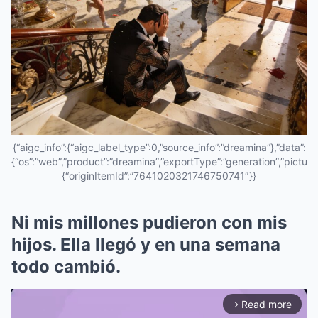
{“aigc_info”:{“aigc_label_type”:0,”source_info”:”dreamina”},”data”:
{“os”:”web”,”product”:”dreamina”,”exportType”:”generation”,”pictureId
{“originItemId”:”7641020321746750741″}}
Ni mis millones pudieron con mis
hijos. Ella llegó y en una semana
todo cambió.
Read more
arrow_forward_ios