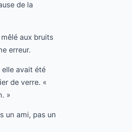
ause de la
 mêlé aux bruits
ne erreur.
elle avait été
er de verre. «
n. »
as un ami, pas un