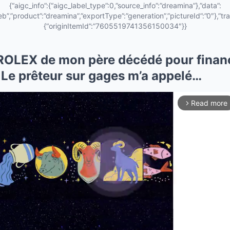
{“aigc_info”:{“aigc_label_type”:0,”source_info”:”dreamina”},”data”:
eb”,”product”:”dreamina”,”exportType”:”generation”,”pictureId”:”0″},”tra
{“originItemId”:”7605519741356150034″}}
a ROLEX de mon père décédé pour finan
 Le prêteur sur gages m’a appelé…
Read more
arrow_forward_ios