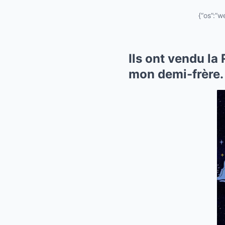
{“os”:”w
Ils ont vendu l
mon demi-frère.