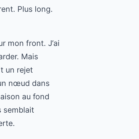
rent. Plus long.
r mon front. J’ai
arder. Mais
t un rejet
 un nœud dans
eaison au fond
s semblait
erte.