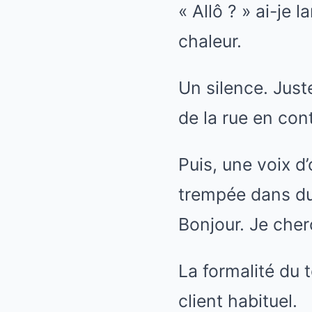
« Allô ? » ai-je
chaleur.
Un silence. Just
de la rue en cont
Puis, une voix d
trempée dans du 
Bonjour. Je cher
La formalité du 
client habituel.