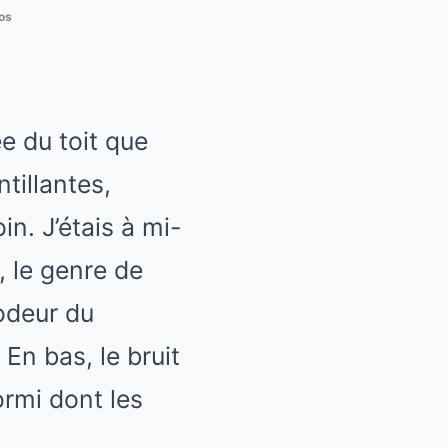
os
ée du toit que
tillantes,
in. J’étais à mi-
, le genre de
’odeur du
En bas, le bruit
ormi dont les