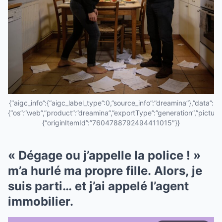
{“aigc_info”:{“aigc_label_type”:0,”source_info”:”dreamina”},”data”:
{“os”:”web”,”product”:”dreamina”,”exportType”:”generation”,”pictureId
{“originItemId”:”7604788792494411015″}}
« Dégage ou j’appelle la police ! »
m’a hurlé ma propre fille. Alors, je
suis parti… et j’ai appelé l’agent
immobilier.