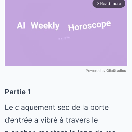
Read more
arrow_forward_ios
Powered by 
GliaStudios
Mute
Partie 1
Le claquement sec de la porte
d’entrée a vibré à travers le