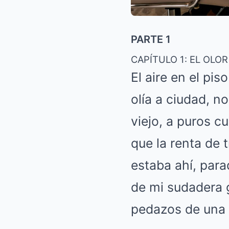
PARTE 1
CAPÍTULO 1: EL OLO
El aire en el pis
olía a ciudad, n
viejo, a puros 
que la renta de 
estaba ahí, par
de mi sudadera g
pedazos de una b