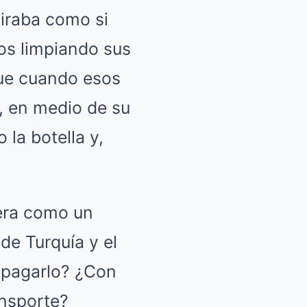
 miraba como si
ños limpiando sus
que cuando esos
e, en medio de su
 la botella y,
era como un
de Turquía y el
 pagarlo? ¿Con
ansporte?