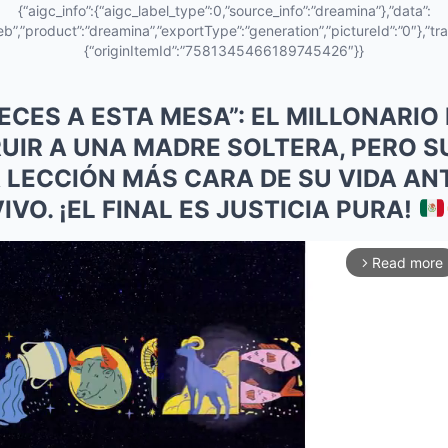
{“aigc_info”:{“aigc_label_type”:0,”source_info”:”dreamina”},”data”:
eb”,”product”:”dreamina”,”exportType”:”generation”,”pictureId”:”0″},”tra
{“originItemId”:”7581345466189745426″}}
ECES A ESTA MESA”: EL MILLONARI
UIR A UNA MADRE SOLTERA, PERO SU
A LECCIÓN MÁS CARA DE SU VIDA AN
VO. ¡EL FINAL ES JUSTICIA PURA!
Read more
arrow_forward_ios