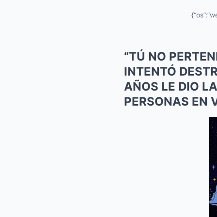
{“os”:”w
“TÚ NO PERTEN
INTENTÓ DESTR
AÑOS LE DIO L
PERSONAS EN VI