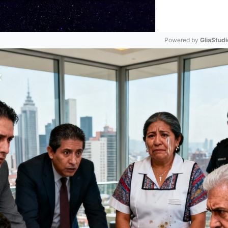
Powered by 
GliaStudi
Mute