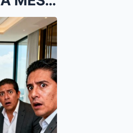
“TÚ NO PERTENECES A ESTA MESA”: EL MILLONARIO DE P...