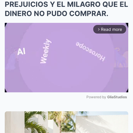
PREJUICIOS Y EL MILAGRO QUE EL
DINERO NO PUDO COMPRAR.
Read more
arrow_forward_ios
Powered by 
GliaStudios
Mute