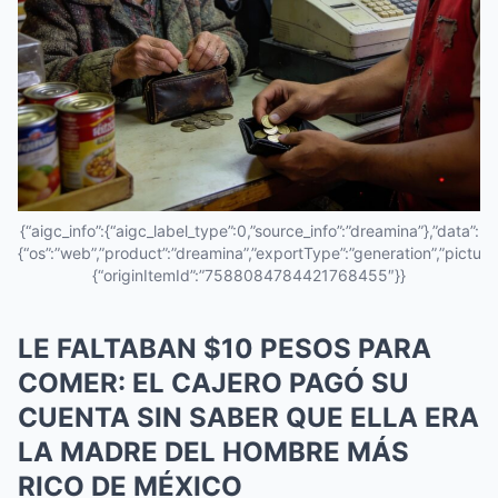
{“aigc_info”:{“aigc_label_type”:0,”source_info”:”dreamina”},”data”:
{“os”:”web”,”product”:”dreamina”,”exportType”:”generation”,”pictureId
{“originItemId”:”7588084784421768455″}}
LE FALTABAN $10 PESOS PARA
COMER: EL CAJERO PAGÓ SU
CUENTA SIN SABER QUE ELLA ERA
LA MADRE DEL HOMBRE MÁS
RICO DE MÉXICO