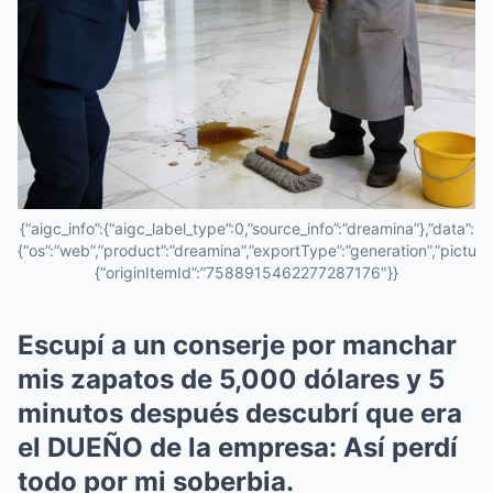
{“aigc_info”:{“aigc_label_type”:0,”source_info”:”dreamina”},”data”:
{“os”:”web”,”product”:”dreamina”,”exportType”:”generation”,”pictureId
{“originItemId”:”7588915462277287176″}}
Escupí a un conserje por manchar
mis zapatos de 5,000 dólares y 5
minutos después descubrí que era
el DUEÑO de la empresa: Así perdí
todo por mi soberbia.