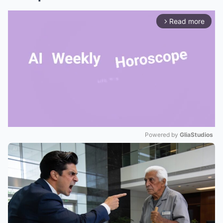
Read more
arrow_forward_ios
Powered by 
GliaStudios
Mute