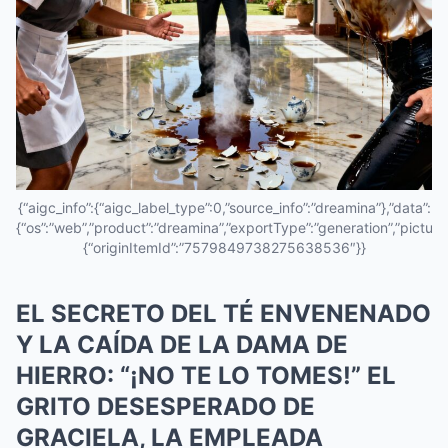
{“aigc_info”:{“aigc_label_type”:0,”source_info”:”dreamina”},”data”:
{“os”:”web”,”product”:”dreamina”,”exportType”:”generation”,”pictureId
{“originItemId”:”7579849738275638536″}}
EL SECRETO DEL TÉ ENVENENADO
Y LA CAÍDA DE LA DAMA DE
HIERRO: “¡NO TE LO TOMES!” EL
GRITO DESESPERADO DE
GRACIELA, LA EMPLEADA