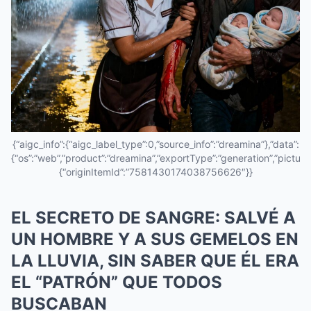
{“aigc_info”:{“aigc_label_type”:0,”source_info”:”dreamina”},”data”:
{“os”:”web”,”product”:”dreamina”,”exportType”:”generation”,”pictureId
{“originItemId”:”7581430174038756626″}}
EL SECRETO DE SANGRE: SALVÉ A
UN HOMBRE Y A SUS GEMELOS EN
LA LLUVIA, SIN SABER QUE ÉL ERA
EL “PATRÓN” QUE TODOS
BUSCABAN