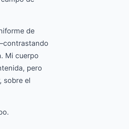
uniforme de
a—contrastando
a. Mi cuerpo
ntenida, pero
, sobre el
po.