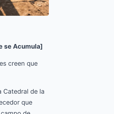
que se Acumula]
des creen que
a Catedral de la
decedor que
n campo de