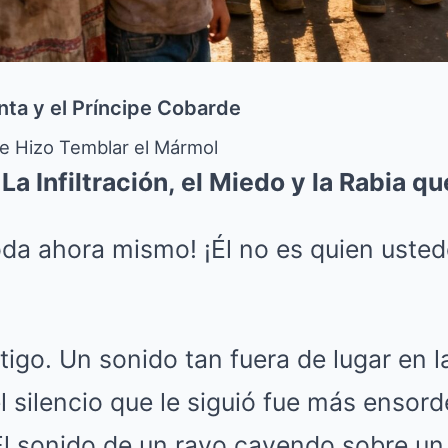
nta y el Príncipe Cobarde
ue Hizo Temblar el Mármol
La Infiltración, el Miedo y la Rabia 
oda ahora mismo! ¡Él no es quien uste
átigo. Un sonido tan fuera de lugar en l
 silencio que le siguió fue más ensor
. El sonido de un rayo cayendo sobre u