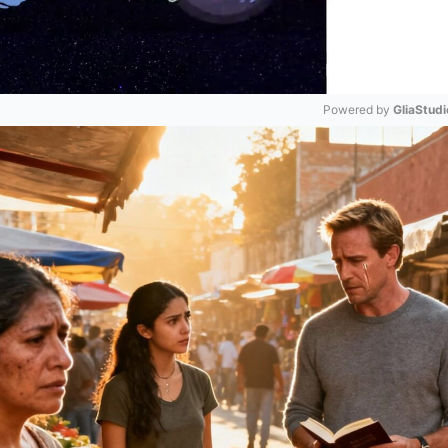
Powered by 
GliaStudi
Mute