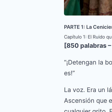
PARTE 1: La Cenicie
Capítulo 1: El Ruido q
[850 palabras – 
“¡Detengan la b
es!”
La voz. Era un l
Ascensión que el
cualquier grito