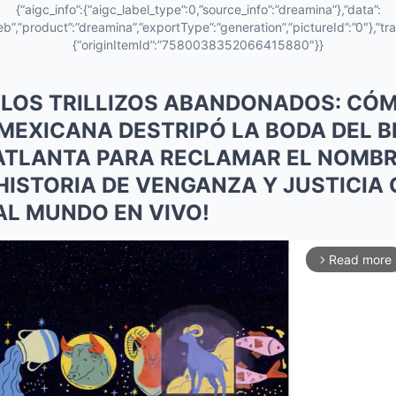
{“aigc_info”:{“aigc_label_type”:0,”source_info”:”dreamina”},”data”:
eb”,”product”:”dreamina”,”exportType”:”generation”,”pictureId”:”0″},”tra
{“originItemId”:”7580038352066415880″}}
 LOS TRILLIZOS ABANDONADOS: CÓ
MEXICANA DESTRIPÓ LA BODA DEL B
ATLANTA PARA RECLAMAR EL NOMBR
 HISTORIA DE VENGANZA Y JUSTICIA
L MUNDO EN VIVO!
Read more
arrow_forward_ios