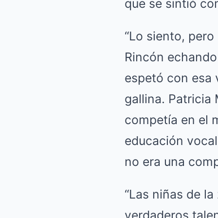
que se sintió co
“Lo siento, per
Rincón echando a
espetó con esa
gallina. Patricia
competía en el 
educación vocal
no era una comp
“Las niñas de l
verdaderos tale