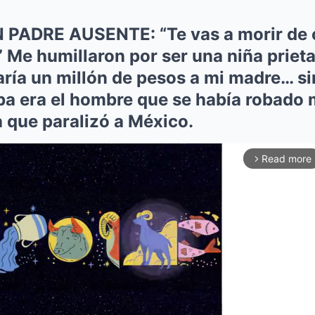
 PADRE AUSENTE: “Te vas a morir de 
 Me humillaron por ser una niña prieta 
aría un millón de pesos a mi madre… si
ba era el hombre que se había robado 
ia que paralizó a México.
Read more
arrow_forward_ios