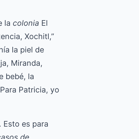
 la
colonia
El
ncia, Xochitl,”
a la piel de
ija, Miranda,
e bebé, la
ara Patricia, yo
 Esto es para
casos de