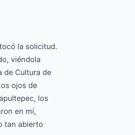
ocó la solicitud.
do, viéndola
a de Cultura de
Los ojos de
pultepec, los
ron en mí,
 tan abierto