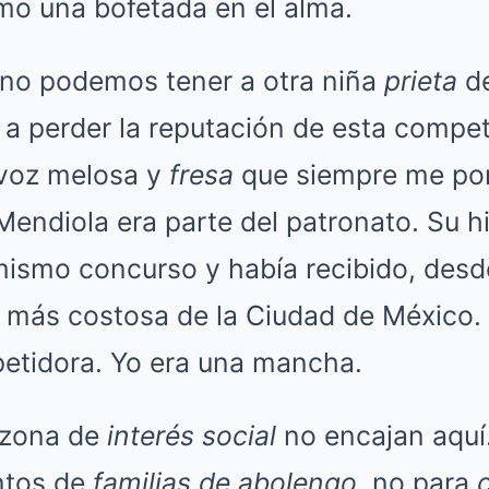
mo una bofetada en el alma.
o no podemos tener a otra niña
prieta
de
 perder la reputación de esta compete
 voz melosa y
fresa
que siempre me poní
 Mendiola era parte del patronato. Su h
mismo concurso y había recibido, desd
 más costosa de la Ciudad de México. P
etidora. Yo era una mancha.
a zona de
interés social
no encajan aquí.
ntos de
familias de abolengo
, no para