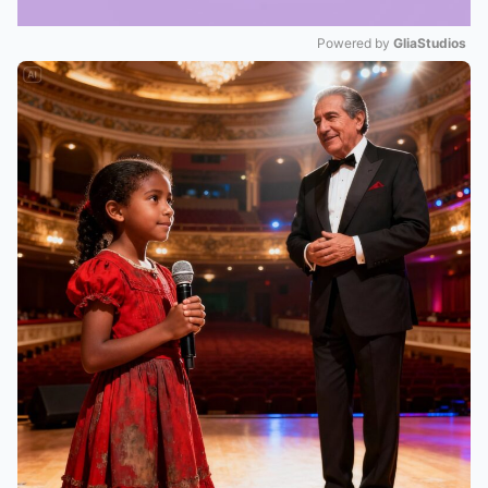
Powered by 
GliaStudios
Mute