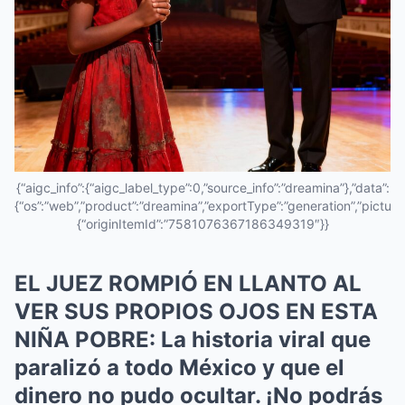
{“aigc_info”:{“aigc_label_type”:0,”source_info”:”dreamina”},”data”:
{“os”:”web”,”product”:”dreamina”,”exportType”:”generation”,”pictureId
{“originItemId”:”7581076367186349319″}}
EL JUEZ ROMPIÓ EN LLANTO AL
VER SUS PROPIOS OJOS EN ESTA
NIÑA POBRE: La historia viral que
paralizó a todo México y que el
dinero no pudo ocultar. ¡No podrás