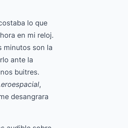
 costaba lo que
hora en mi reloj.
s minutos son la
rlo ante la
unos buitres.
Aeroespacial
,
 me desangrara