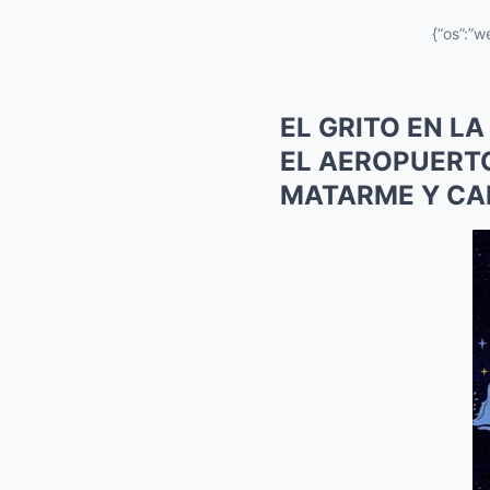
{“os”:”w
EL GRITO EN L
EL AEROPUERTO
MATARME Y CA