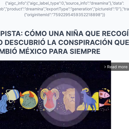
{“aigc_info”:{“aigc_label_type”:0,”source_info”:”dreamina”},”data”:
eb”,”product”:”dreamina”,”exportType”:”generation”,”pictureId”:”0″},”tra
{“originItemId”:”7592295459352218898″}}
A PISTA: CÓMO UNA NIÑA QUE RECOG
 DESCUBRIÓ LA CONSPIRACIÓN QUE 
MBIÓ MÉXICO PARA SIEMPRE
Read more
arrow_forward_ios