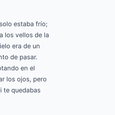
solo estaba frío;
 los vellos de la
ielo era de un
unto de pasar.
otando en el
r los ojos, pero
si te quedabas