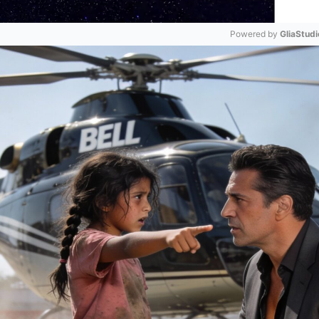
Powered by 
GliaStudi
Mute