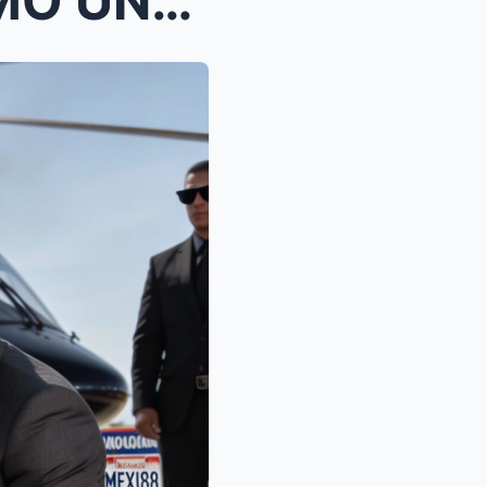
EL GRITO EN LA PISTA: CÓMO UNA NIÑA QUE RECOGÍA BO...