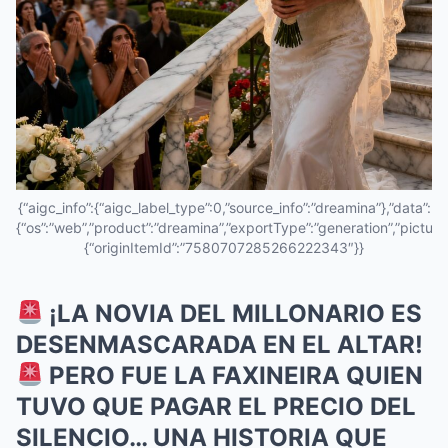
{“aigc_info”:{“aigc_label_type”:0,”source_info”:”dreamina”},”data”:
{“os”:”web”,”product”:”dreamina”,”exportType”:”generation”,”pictureId
{“originItemId”:”7580707285266222343″}}
¡LA NOVIA DEL MILLONARIO ES
DESENMASCARADA EN EL ALTAR!
PERO FUE LA FAXINEIRA QUIEN
TUVO QUE PAGAR EL PRECIO DEL
SILENCIO… UNA HISTORIA QUE