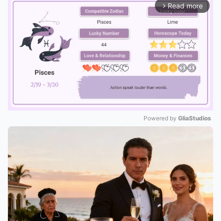
Read more
arrow_forward_ios
Powered by 
GliaStudios
Mute