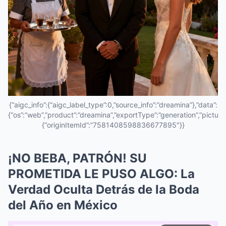
{“aigc_info”:{“aigc_label_type”:0,”source_info”:”dreamina”},”data”:
{“os”:”web”,”product”:”dreamina”,”exportType”:”generation”,”pictureId
{“originItemId”:”7581408598836677895″}}
¡NO BEBA, PATRÓN! SU
PROMETIDA LE PUSO ALGO: La
Verdad Oculta Detrás de la Boda
del Año en México