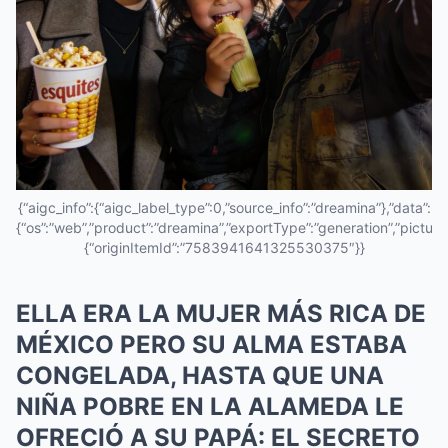
{“aigc_info”:{“aigc_label_type”:0,”source_info”:”dreamina”},”data”:
{“os”:”web”,”product”:”dreamina”,”exportType”:”generation”,”pictureId
{“originItemId”:”7583941641325530375″}}
ELLA ERA LA MUJER MÁS RICA DE
MÉXICO PERO SU ALMA ESTABA
CONGELADA, HASTA QUE UNA
NIÑA POBRE EN LA ALAMEDA LE
OFRECIÓ A SU PAPÁ: EL SECRETO