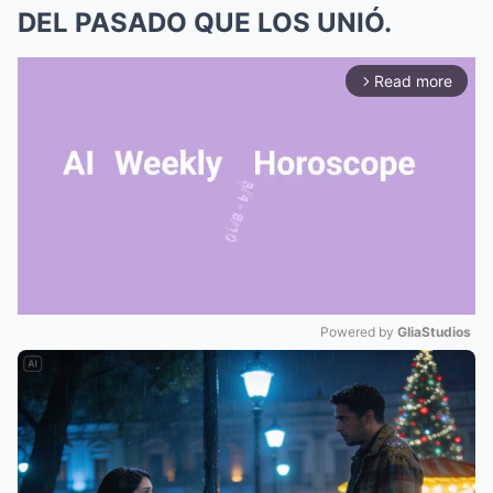
DEL PASADO QUE LOS UNIÓ.
Read more
arrow_forward_ios
Powered by 
GliaStudios
Mute