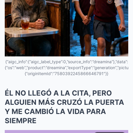
{“aigc_info”:{“aigc_label_type”:0,”source_info”:”dreamina”},”data”:
{“os”:”web”,”product”:”dreamina”,”exportType”:”generation”,”pictureId
{“originItemId”:”7580392245866646791″}}
ÉL NO LLEGÓ A LA CITA, PERO
ALGUIEN MÁS CRUZÓ LA PUERTA
Y ME CAMBIÓ LA VIDA PARA
SIEMPRE