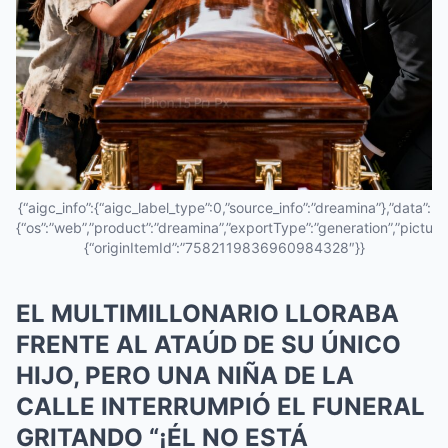
{“aigc_info”:{“aigc_label_type”:0,”source_info”:”dreamina”},”data”:
{“os”:”web”,”product”:”dreamina”,”exportType”:”generation”,”pictureId
{“originItemId”:”7582119836960984328″}}
EL MULTIMILLONARIO LLORABA
FRENTE AL ATAÚD DE SU ÚNICO
HIJO, PERO UNA NIÑA DE LA
CALLE INTERRUMPIÓ EL FUNERAL
GRITANDO “¡ÉL NO ESTÁ