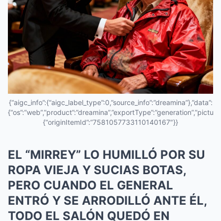
{“aigc_info”:{“aigc_label_type”:0,”source_info”:”dreamina”},”data”:
{“os”:”web”,”product”:”dreamina”,”exportType”:”generation”,”pictureId
{“originItemId”:”7581057733110140167″}}
EL “MIRREY” LO HUMILLÓ POR SU
ROPA VIEJA Y SUCIAS BOTAS,
PERO CUANDO EL GENERAL
ENTRÓ Y SE ARRODILLÓ ANTE ÉL,
TODO EL SALÓN QUEDÓ EN