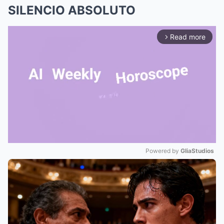
SILENCIO ABSOLUTO
Read more
arrow_forward_ios
Powered by 
GliaStudios
Mute