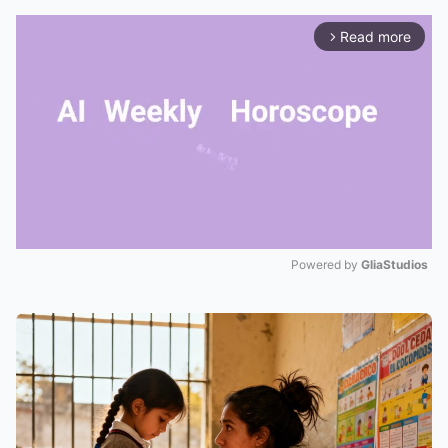
Read more
arrow_forward_ios
Powered by 
GliaStudios
Mute