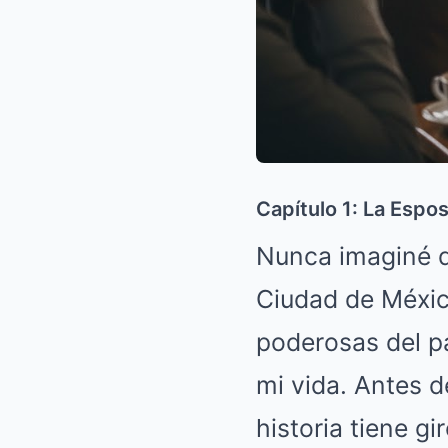
Capítulo 1: La Espo
Nunca imaginé q
Ciudad de México
poderosas del pa
mi vida
.
Antes d
historia tiene gi