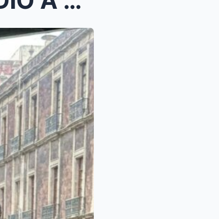
EL ESCÁNDALO QUE SACUDIÓ A LA ÉLITE DE MÉXICO: QUE...