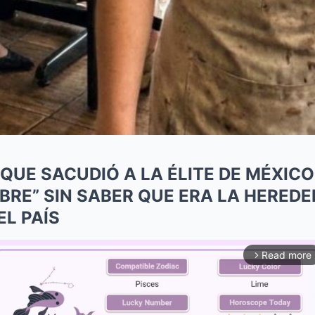
QUE SACUDIÓ A LA ÉLITE DE MÉXIC
BRE” SIN SABER QUE ERA LA HEREDE
L PAÍS
Read more
arrow_forward_ios