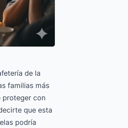
etería de la
as familias más
é proteger con
decirte que esta
velas podría