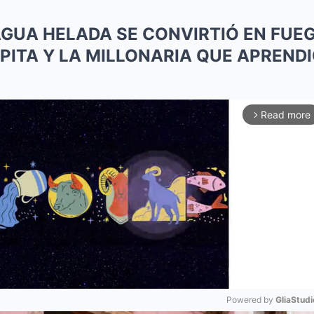
 AGUA HELADA SE CONVIRTIÓ EN FUEG
UPITA Y LA MILLONARIA QUE APRENDI
Read more
arrow_forward_ios
Powered by 
GliaStudi