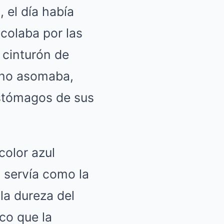
, el día había
 colaba por las
e cinturón de
n no asomaba,
estómagos de sus
color azul
 servía como la
 la dureza del
co que la