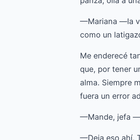
panza, olía a un
—Mariana —la vo
como un latigaz
Me enderecé tan
que, por tener u
alma. Siempre m
fuera un error a
—Mande, jefa —d
—Deja eso ahí. T