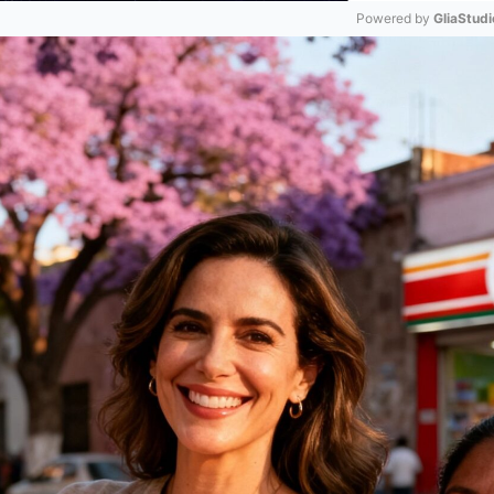
Powered by 
GliaStudi
Mute