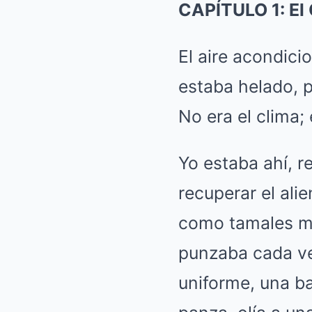
CAPÍTULO 1: El 
El aire acondici
estaba helado, p
No era el clima; 
Yo estaba ahí, r
recuperar el ali
como tamales ma
punzaba cada ve
uniforme, una ba