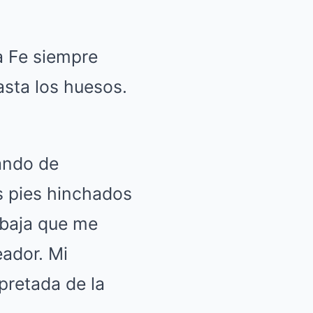
a Fe siempre
asta los huesos.
tando de
s pies hinchados
 baja que me
ador. Mi
pretada de la