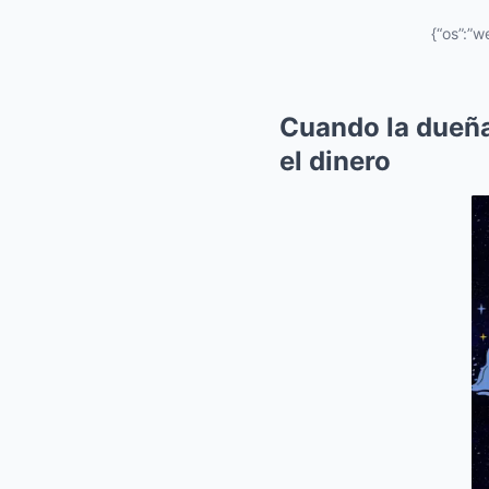
{“os”:”w
Cuando la dueña 
el dinero