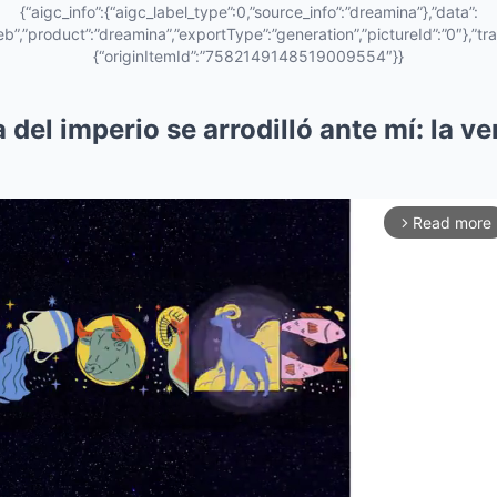
{“aigc_info”:{“aigc_label_type”:0,”source_info”:”dreamina”},”data”:
eb”,”product”:”dreamina”,”exportType”:”generation”,”pictureId”:”0″},”tra
{“originItemId”:”7582149148519009554″}}
del imperio se arrodilló ante mí: la ve
Read more
arrow_forward_ios