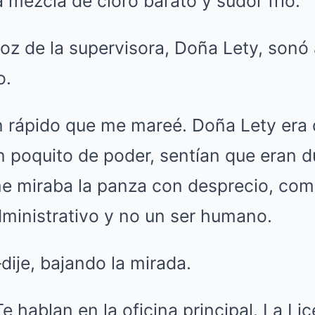
a mezcla de cloro barato y sudor frío.
z de la supervisora, Doña Lety, sonó 
o.
 rápido que me mareé. Doña Lety era 
n poquito de poder, sentían que eran 
e miraba la panza con desprecio, com
dministrativo y no un ser humano.
ije, bajando la mirada.
e hablan en la oficina principal. La Li