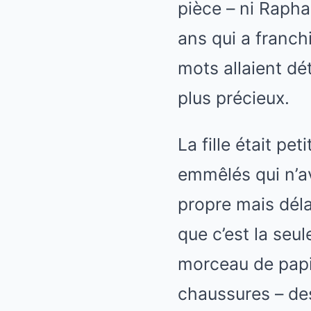
pièce – ni Raphaë
ans qui a franch
mots allaient dé
plus précieux.
La fille était p
emmêlés qui n’av
propre mais déla
que c’est la seul
morceau de papie
chaussures – des