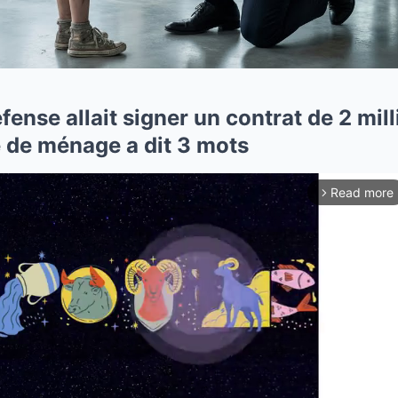
ense allait signer un contrat de 2 mill
e de ménage a dit 3 mots
Read more
arrow_forward_ios