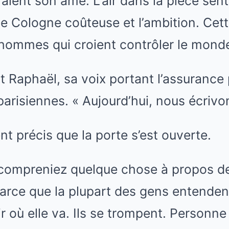
aient son âme. L’air dans la pièce senta
de Cologne coûteuse et l’ambition. Cet
 hommes qui croient contrôler le mond
it Raphaël, sa voix portant l’assurance 
arisiennes. « Aujourd’hui, nous écrivons
t précis que la porte s’est ouverte.
 compreniez quelque chose à propos de 
arce que la plupart des gens entendent
r où elle va. Ils se trompent. Personne