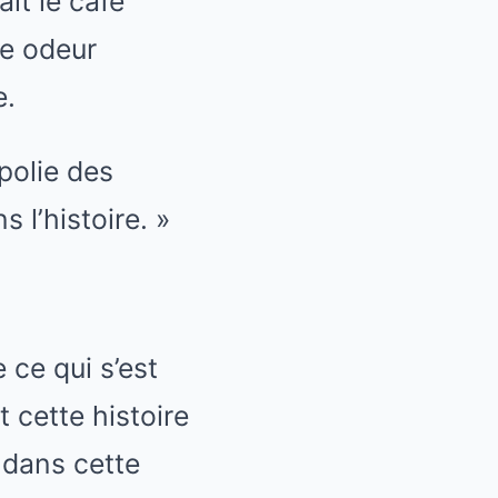
it le café
te odeur
e.
polie des
 l’histoire. »
ce qui s’est
 cette histoire
 dans cette