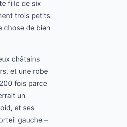
e fille de six
ent trois petits
ue chose de bien
veux châtains
rs, et une robe
 200 fois parce
errait un
oid, et ses
orteil gauche –