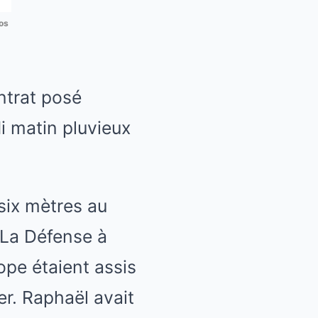
os
ontrat posé
i matin pluvieux
six mètres au
 La Défense à
ope étaient assis
er. Raphaël avait