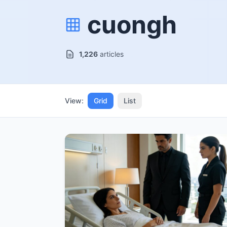
cuongh
1,226
articles
View:
Grid
List