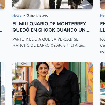
News
•
5 months ago
Ne
EL MILLONARIO DE MONTERREY
E
O
QUEDÓ EN SHOCK CUANDO UNA
L
NIÑA CUBIERTA DE ...
MI
PARTE 1: EL DÍA QUE LA VERDAD SE
PA
MANCHÓ DE BARRO Capítulo 1: El Altar…
Ca
no