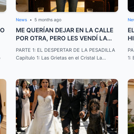
News
•
5 months ago
Ne
PO
ME QUERÍAN DEJAR EN LA CALLE
E
POR OTRA, PERO LES VENDÍ LA
H
CASA EN SUS N...
S
PARTE 1: EL DESPERTAR DE LA PESADILLA
PA
o
Capítulo 1: Las Grietas en el Cristal La…
1: