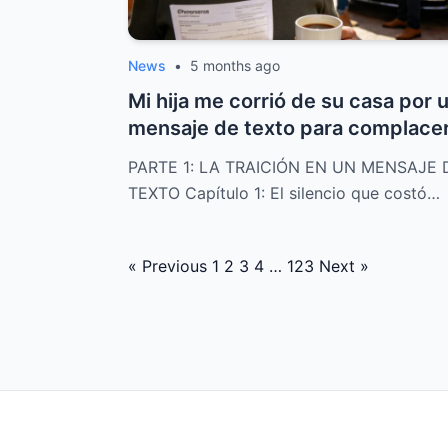
News
•
5 months ago
Mi hija me corrió de su casa por 
mensaje de texto para complacer
...
PARTE 1: LA TRAICIÓN EN UN MENSAJE 
TEXTO Capítulo 1: El silencio que costó…
Posts
« Previous
1
2
3
4
…
123
Next »
navigation