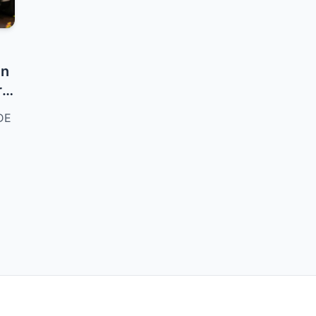
un
 a
DE