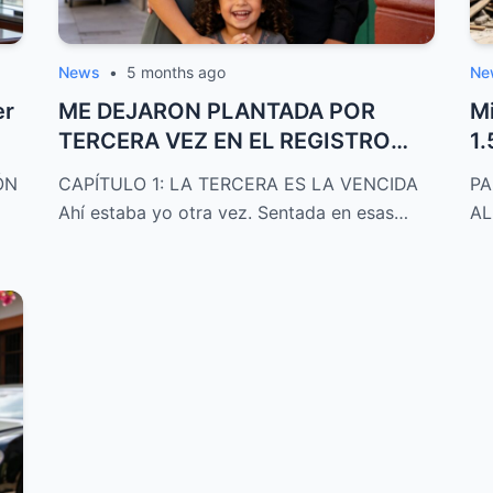
News
•
5 months ago
Ne
er
ME DEJARON PLANTADA POR
Mi
TERCERA VEZ EN EL REGISTRO
1.
CIVIL Y, POR VENGAN...
pa
ÓN
CAPÍTULO 1: LA TERCERA ES LA VENCIDA
PA
Ahí estaba yo otra vez. Sentada en esas…
AL